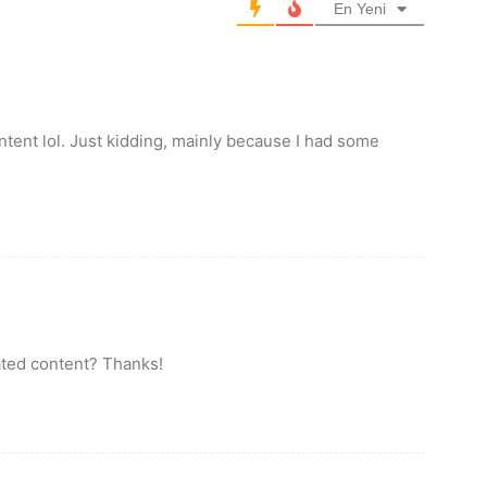
En Yeni
content lol. Just kidding, mainly because I had some
lated content? Thanks!