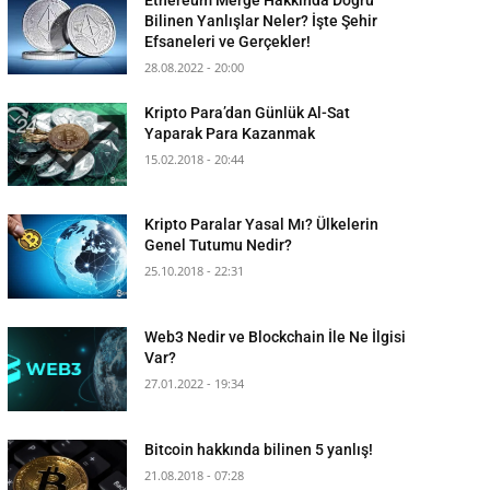
Bilinen Yanlışlar Neler? İşte Şehir
Efsaneleri ve Gerçekler!
28.08.2022 - 20:00
Kripto Para’dan Günlük Al-Sat
Yaparak Para Kazanmak
15.02.2018 - 20:44
Kripto Paralar Yasal Mı? Ülkelerin
Genel Tutumu Nedir?
25.10.2018 - 22:31
Web3 Nedir ve Blockchain İle Ne İlgisi
Var?
27.01.2022 - 19:34
Bitcoin hakkında bilinen 5 yanlış!
21.08.2018 - 07:28