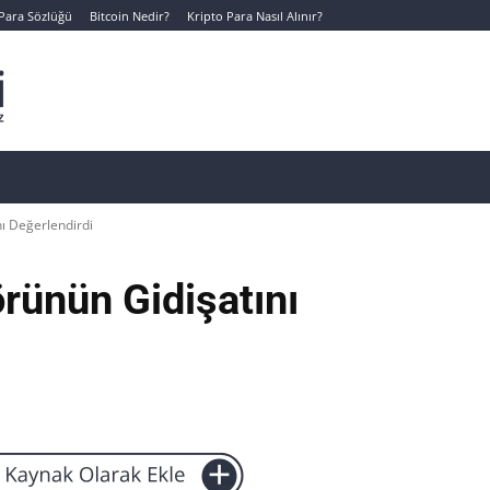
 Para Sözlüğü
Bitcoin Nedir?
Kripto Para Nasıl Alınır?
Canlı Kripto Para Verileri
📊 Temel Analiz
Yeni Yatı
ı Değerlendirdi
rünün Gidişatını