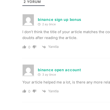
2
YORUM
binance sign up bonus
2 ay önce
I don’t think the title of your article matches the 
doubts after reading the article.
Yanıtla
0
binance open account
3 ay önce
Your article helped me a lot, is there any more re
Yanıtla
0