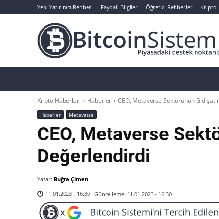
Yeni Yatırımcı Rehberi
Faydalı Bilgiler
Öğretici Rehberler
Kripto
Haberler
Bitcoin
Altcoin
Analizler
Kripto Haberleri
Haberler
CEO, Metaverse Sektörünün Gidişatın
Haberler
Metaverse
CEO, Metaverse Sektö
Değerlendirdi
Yazar:
Buğra Çimen
Güncelleme:
11.01.2023 - 16:30
11.01.2023 - 16:30