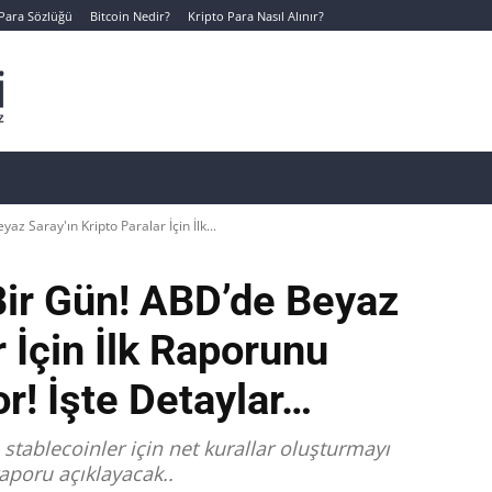
 Para Sözlüğü
Bitcoin Nedir?
Kripto Para Nasıl Alınır?
Canlı Kripto Para Verileri
📊 Temel Analiz
Yeni Yatı
z Saray'ın Kripto Paralar İçin İlk...
Bir Gün! ABD’de Beyaz
r İçin İlk Raporunu
r! İşte Detaylar…
tablecoinler için net kurallar oluşturmayı
aporu açıklayacak..