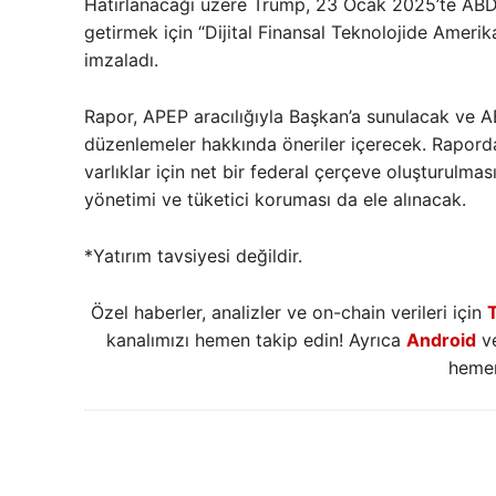
Hatırlanacağı üzere Trump, 23 Ocak 2025’te ABD’y
getirmek için “Dijital Finansal Teknolojide Amerik
imzaladı.
Rapor, APEP aracılığıyla Başkan’a sunulacak ve A
düzenlemeler hakkında öneriler içerecek. Raporda 
varlıklar için net bir federal çerçeve oluşturulmas
yönetimi ve tüketici koruması da ele alınacak.
*Yatırım tavsiyesi değildir.
Özel haberler, analizler ve on-chain verileri için
kanalımızı hemen takip edin! Ayrıca
Android
v
hemen