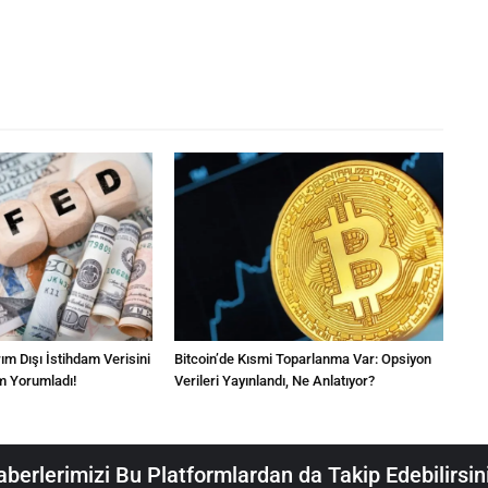
m Dışı İstihdam Verisini
Bitcoin’de Kısmi Toparlanma Var: Opsiyon
m Yorumladı!
Verileri Yayınlandı, Ne Anlatıyor?
berlerimizi Bu Platformlardan da Takip Edebilirsin