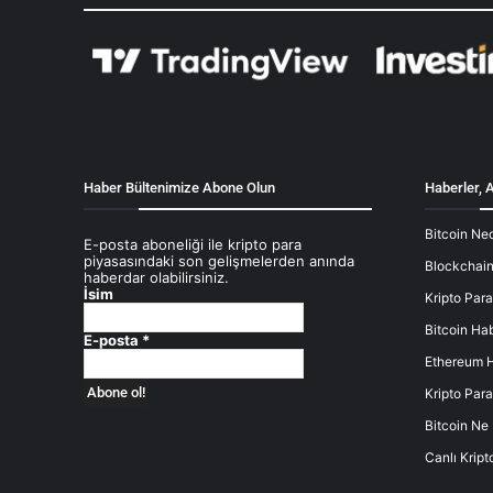
Haber Bültenimize Abone Olun
Haberler, A
Bitcoin Ned
E-posta aboneliği ile kripto para
piyasasındaki son gelişmelerden anında
Blockchain
haberdar olabilirsiniz.
İsim
Kripto Para
Bitcoin Hab
E-posta
*
Ethereum H
Kripto Para
Bitcoin Ne
Canlı Kript