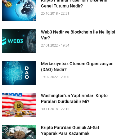
Genel Tutumu Nedir?
25.10.2018 - 22:31
Web3 Nedir ve Blockchain İle Ne İlgisi
Var?
27.01.2022 - 19:34
Merkeziyetsiz Otonom Organizasyon
(DAO) Nedir?
19.02.2022 - 20:00
Washington’un Yaptırımları Kripto
Paraları Durdurabilir Mi?
30.11.2018 - 22:15
Kripto Para’dan Günlük Al-Sat
Yaparak Para Kazanmak