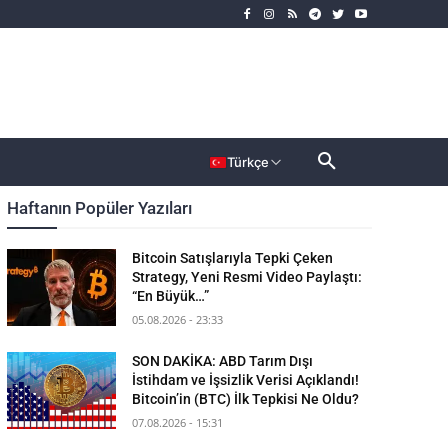
rımcı
Dahası
Türkçe
Haftanın Popüler Yazıları
Bitcoin Satışlarıyla Tepki Çeken
Strategy, Yeni Resmi Video Paylaştı:
“En Büyük…”
05.08.2026 - 23:33
SON DAKİKA: ABD Tarım Dışı
İstihdam ve İşsizlik Verisi Açıklandı!
Bitcoin’in (BTC) İlk Tepkisi Ne Oldu?
07.08.2026 - 15:31