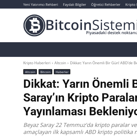
Yeni Yatırımcı Rehberi
Faydalı Bilgiler
Öğretici Rehberler
Kripto
Haberler
Bitcoin
Altcoin
Analizler
Kripto Haberleri
Altcoin
Dikkat: Yarın Önemli Bir Gün! ABD’de Beya
Altcoin
Bitcoin
Haberler
Dikkat: Yarın Önemli 
Saray’ın Kripto Parala
Yayınlaması Bekleniyo
Beyaz Saray 22 Temmuz'da kripto paralar ve s
amaçlayan ilk kapsamlı ABD kripto politika r