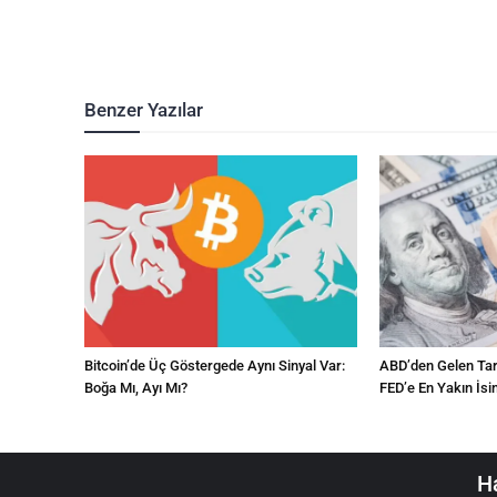
Benzer Yazılar
Bitcoin’de Üç Göstergede Aynı Sinyal Var:
ABD’den Gelen Tarı
Boğa Mı, Ayı Mı?
FED’e En Yakın İsi
Ha