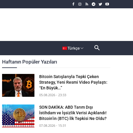
rımcı
Dahası
Türkçe
Haftanın Popüler Yazıları
Bitcoin Satışlarıyla Tepki Çeken
Strategy, Yeni Resmi Video Paylaştı:
“En Büyük…”
05.08.2026 - 23:33
SON DAKİKA: ABD Tarım Dışı
İstihdam ve İşsizlik Verisi Açıklandı!
Bitcoin’in (BTC) İlk Tepkisi Ne Oldu?
07.08.2026 - 15:31