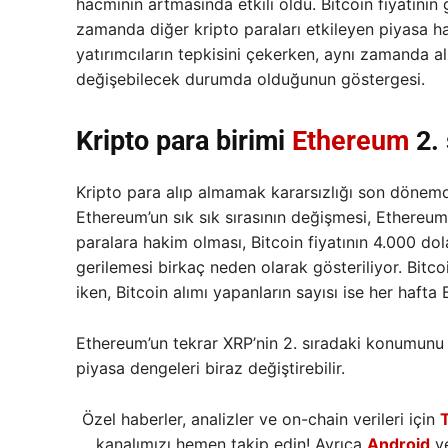
hacminin artmasında etkili oldu. Bitcoin fiyatının
zamanda diğer kripto paraları etkileyen piyasa ha
yatırımcıların tepkisini çekerken, aynı zamanda al
değişebilecek durumda olduğunun göstergesi.
Kripto para birimi
Ethereum
2. 
Kripto para alıp almamak kararsızlığı son dönemd
Ethereum’un sık sık sırasının değişmesi, Ethereum’
paralara hakim olması, Bitcoin fiyatının 4.000 do
gerilemesi birkaç neden olarak gösteriliyor. Bitco
iken, Bitcoin alımı yapanların sayısı ise her hafta 
Ethereum’un tekrar XRP’nin 2. sıradaki konumunu g
piyasa dengeleri biraz değiştirebilir.
Özel haberler, analizler ve on-chain verileri için
kanalımızı hemen takip edin! Ayrıca
Android
v