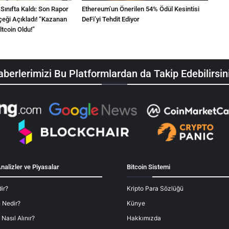
i Sınıfta Kaldı: Son Rapor
Ethereum’un Önerilen 54% Ödül Kesintisi
rçeği Açıkladı! “Kazanan
DeFi’yi Tehdit Ediyor
tcoin Oldu!”
berlerimizi Bu Platformlardan da Takip Edebilirsin
nalizler ve Piyasalar
Bitcoin Sistemi
ir?
Kripto Para Sözlüğü
 Nedir?
Künye
 Nasıl Alınır?
Hakkımızda