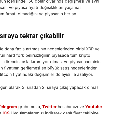
 gün içerisinde 150 dolar civarında değişmesi ve aynı
cmi ve piyasa fiyatı değişiklikleri yaşaması
ım fırsatı olmadığını ve piyasanın her an
sıraya tekrar çıkabilir
e daha fazla artmasının nedenlerinden birisi XRP ve
un hard fork belirsizliğinin piyasada tüm kripto
lar direncini asla kıramıyor olması ve piyasa hacminin
in fiyatının gerilemesi en büyük satış nedenlerinden
Bitcoin fiyatındaki değişimler dolayısı ile azalıyor.
eri alarak 3. sıradan 2. sıraya çıkış yapacak olması
Telegram
grubumuzu,
Twitter
hesabımızı ve
Youtube
e
IOS
Uygulamalarımızı indirerek canlı fiyat takibine