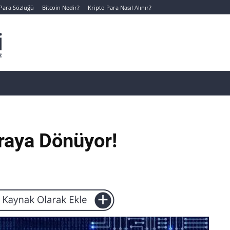
 Para Sözlüğü
Bitcoin Nedir?
Kripto Para Nasıl Alınır?
Canlı Kripto Para Verileri
📊 Temel Analiz
Yeni Yatı
raya Dönüyor!