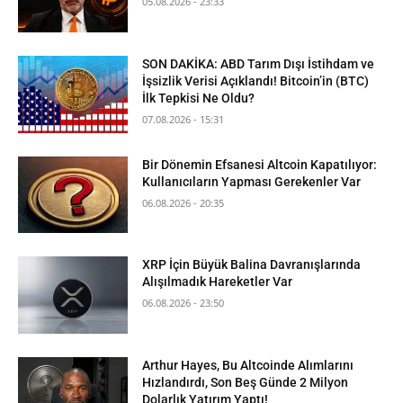
05.08.2026 - 23:33
SON DAKİKA: ABD Tarım Dışı İstihdam ve
İşsizlik Verisi Açıklandı! Bitcoin’in (BTC)
İlk Tepkisi Ne Oldu?
07.08.2026 - 15:31
Bir Dönemin Efsanesi Altcoin Kapatılıyor:
Kullanıcıların Yapması Gerekenler Var
06.08.2026 - 20:35
XRP İçin Büyük Balina Davranışlarında
Alışılmadık Hareketler Var
06.08.2026 - 23:50
Arthur Hayes, Bu Altcoinde Alımlarını
Hızlandırdı, Son Beş Günde 2 Milyon
Dolarlık Yatırım Yaptı!