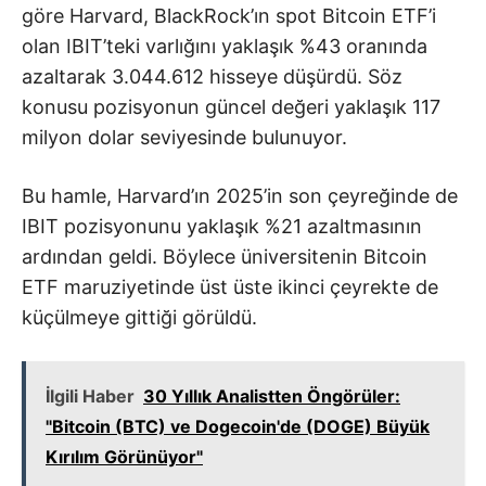
göre Harvard, BlackRock’ın spot Bitcoin ETF’i
olan IBIT’teki varlığını yaklaşık %43 oranında
azaltarak 3.044.612 hisseye düşürdü. Söz
konusu pozisyonun güncel değeri yaklaşık 117
milyon dolar seviyesinde bulunuyor.
Bu hamle, Harvard’ın 2025’in son çeyreğinde de
IBIT pozisyonunu yaklaşık %21 azaltmasının
ardından geldi. Böylece üniversitenin Bitcoin
ETF maruziyetinde üst üste ikinci çeyrekte de
küçülmeye gittiği görüldü.
İlgili Haber
30 Yıllık Analistten Öngörüler:
"Bitcoin (BTC) ve Dogecoin'de (DOGE) Büyük
Kırılım Görünüyor"