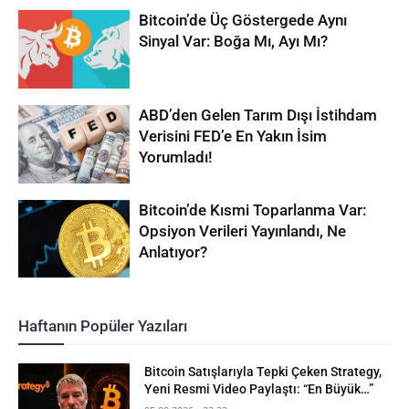
Bitcoin’de Üç Göstergede Aynı
Sinyal Var: Boğa Mı, Ayı Mı?
ABD’den Gelen Tarım Dışı İstihdam
Verisini FED’e En Yakın İsim
Yorumladı!
Bitcoin’de Kısmi Toparlanma Var:
Opsiyon Verileri Yayınlandı, Ne
Anlatıyor?
Haftanın Popüler Yazıları
Bitcoin Satışlarıyla Tepki Çeken Strategy,
Yeni Resmi Video Paylaştı: “En Büyük…”