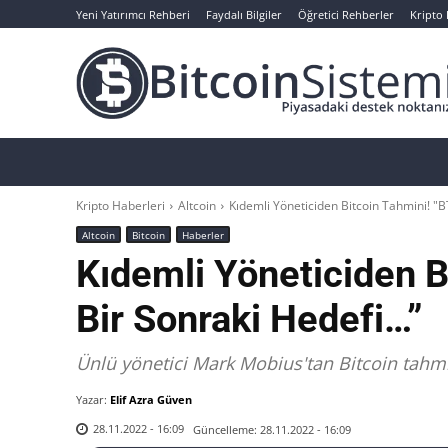
Yeni Yatırımcı Rehberi
Faydalı Bilgiler
Öğretici Rehberler
Kripto
Haberler
Bitcoin
Altcoin
Analizler
Kripto Haberleri
Altcoin
Kıdemli Yöneticiden Bitcoin Tahmini! "BT
Altcoin
Bitcoin
Haberler
Kıdemli Yöneticiden B
Bir Sonraki Hedefi…”
Ünlü yönetici Mark Mobius'tan Bitcoin tahmi
Yazar:
Elif Azra Güven
Güncelleme:
28.11.2022 - 16:09
28.11.2022 - 16:09