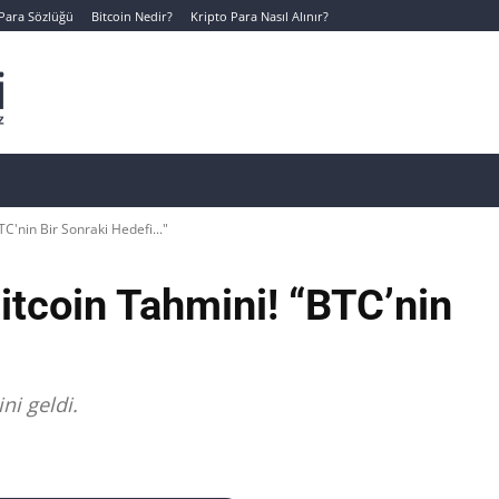
 Para Sözlüğü
Bitcoin Nedir?
Kripto Para Nasıl Alınır?
Canlı Kripto Para Verileri
📊 Temel Analiz
Yeni Yatı
C'nin Bir Sonraki Hedefi..."
itcoin Tahmini! “BTC’nin
ni geldi.