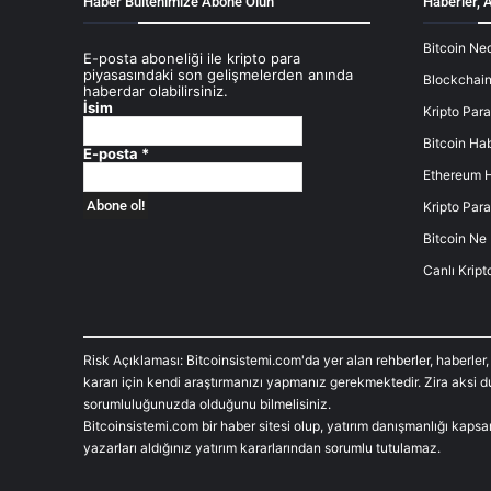
Haber Bültenimize Abone Olun
Haberler, A
Bitcoin Ned
E-posta aboneliği ile kripto para
piyasasındaki son gelişmelerden anında
Blockchain
haberdar olabilirsiniz.
İsim
Kripto Para
Bitcoin Hab
E-posta
*
Ethereum H
Kripto Para
Bitcoin Ne
Canlı Kript
Risk Açıklaması: Bitcoinsistemi.com'da yer alan rehberler, haberler,
kararı için kendi araştırmanızı yapmanız gerekmektedir. Zira aksi 
sorumluluğunuzda olduğunu bilmelisiniz.
Bitcoinsistemi.com bir haber sitesi olup, yatırım danışmanlığı kaps
yazarları aldığınız yatırım kararlarından sorumlu tutulamaz.