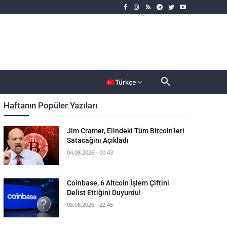
rımcı
Dahası
Türkçe
Haftanın Popüler Yazıları
Jim Cramer, Elindeki Tüm Bitcoin’leri
Satacağını Açıkladı
04.08.2026 - 00:43
Coinbase, 6 Altcoin İşlem Çiftini
Delist Ettiğini Duyurdu!
05.08.2026 - 22:45