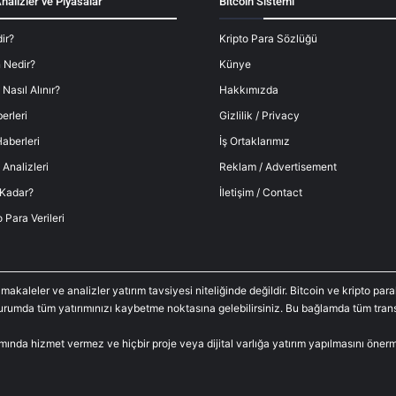
nalizler ve Piyasalar
Bitcoin Sistemi
ir?
Kripto Para Sözlüğü
 Nedir?
Künye
 Nasıl Alınır?
Hakkımızda
erleri
Gizlilik / Privacy
aberleri
İş Ortaklarımız
 Analizleri
Reklam / Advertisement
 Kadar?
İletişim / Contact
o Para Verileri
 makaleler ve analizler yatırım tavsiyesi niteliğinde değildir. Bitcoin ve kripto p
durumda tüm yatırımınızı kaybetme noktasına gelebilirsiniz. Bu bağlamda tüm trans
amında hizmet vermez ve hiçbir proje veya dijital varlığa yatırım yapılmasını öne