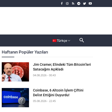
rımcı
Dahası
Türkçe
Haftanın Popüler Yazıları
Jim Cramer, Elindeki Tüm Bitcoin’leri
Satacağını Açıkladı
04.08.2026 - 00:43
Coinbase, 6 Altcoin İşlem Çiftini
Delist Ettiğini Duyurdu!
05.08.2026 - 22:45