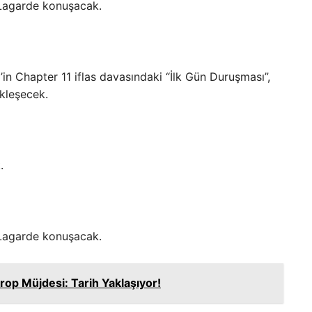
 Lagarde konuşacak.
’in Chapter 11 iflas davasındaki “İlk Gün Duruşması”,
kleşecek.
.
 Lagarde konuşacak.
rop Müjdesi: Tarih Yaklaşıyor!