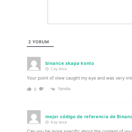
2
YORUM
binance skapa konto
2 ay önce
Your point of view caught my eye and was very inte
Yanıtla
0
mejor código de referencia de Binan
6 ay önce
Can you be more specific about the content of your 