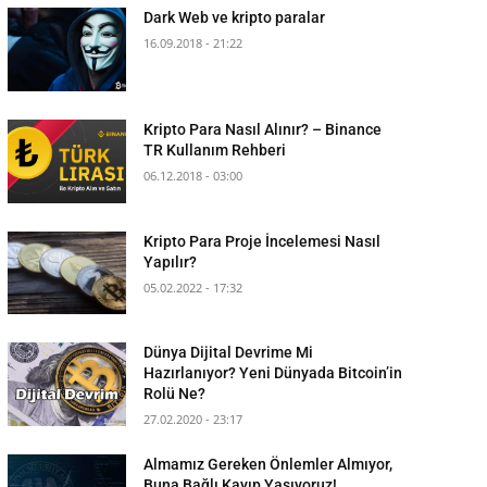
Dark Web ve kripto paralar
16.09.2018 - 21:22
Kripto Para Nasıl Alınır? – Binance
TR Kullanım Rehberi
06.12.2018 - 03:00
Kripto Para Proje İncelemesi Nasıl
Yapılır?
05.02.2022 - 17:32
Dünya Dijital Devrime Mi
Hazırlanıyor? Yeni Dünyada Bitcoin’in
Rolü Ne?
27.02.2020 - 23:17
Almamız Gereken Önlemler Almıyor,
Buna Bağlı Kayıp Yaşıyoruz!