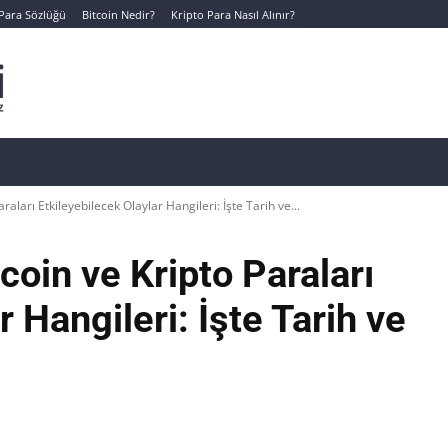
 Para Sözlüğü
Bitcoin Nedir?
Kripto Para Nasıl Alınır?
Canlı Kripto Para Verileri
📊 Temel Analiz
Yeni Yatı
ları Etkileyebilecek Olaylar Hangileri: İşte Tarih ve...
oin ve Kripto Paraları
r Hangileri: İşte Tarih ve