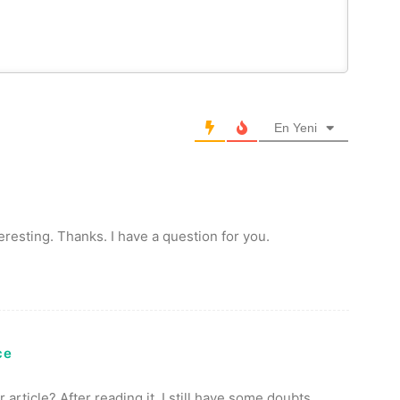
En Yeni
resting. Thanks. I have a question for you.
ce
article? After reading it, I still have some doubts.