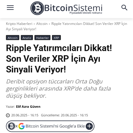
Kripto Haberleri
Altcoin
Ripple Yatırımcıları Dikkat! Son Veriler XRP İçin
Ayı Sinyali Veriyor!
Altcoin
Analiz
Haberler
XRP
Ripple Yatırımcıları Dikkat!
Son Veriler XRP İçin Ayı
Sinyali Veriyor!
Deribit opsiyon tüccarları Orta Doğu
gerginlikleri arasında XRP'de daha fazla
düşüş bekliyor.
Yazar:
Elif Azra Güven
Güncelleme:
20.06.2025 - 16:15
20.06.2025 - 16:15