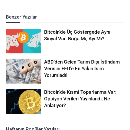
Benzer Yazılar
Bitcoin’de Üç Göstergede Aynı
Sinyal Var: Boğa Mı, Ayı Mı?
ABD’den Gelen Tarım Dışı İstihdam
Verisini FED’e En Yakın İsim
Yorumladı!
Bitcoin’de Kısmi Toparlanma Var:
Opsiyon Verileri Yayınlandı, Ne
Anlatıyor?
Haftanın Popüler Yazıları