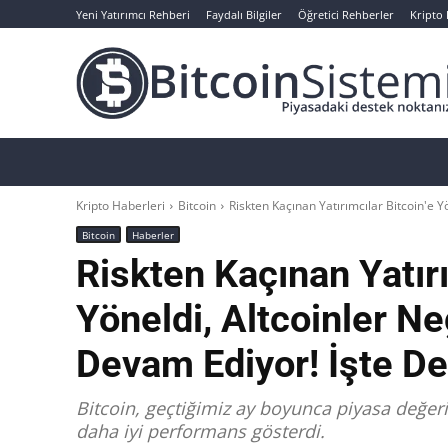
Yeni Yatırımcı Rehberi
Faydalı Bilgiler
Öğretici Rehberler
Kripto
Haberler
Bitcoin
Altcoin
Analizler
Kripto Haberleri
Bitcoin
Riskten Kaçınan Yatırımcılar Bitcoin'e Y
Bitcoin
Haberler
Riskten Kaçınan Yatırı
Yöneldi, Altcoinler N
Devam Ediyor! İşte De
Bitcoin, geçtiğimiz ay boyunca piyasa değeri
daha iyi performans gösterdi.