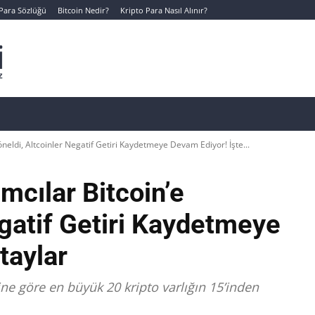
 Para Sözlüğü
Bitcoin Nedir?
Kripto Para Nasıl Alınır?
Canlı Kripto Para Verileri
📊 Temel Analiz
Yeni Yatı
öneldi, Altcoinler Negatif Getiri Kaydetmeye Devam Ediyor! İşte...
mcılar Bitcoin’e
egatif Getiri Kaydetmeye
taylar
ne göre en büyük 20 kripto varlığın 15’inden