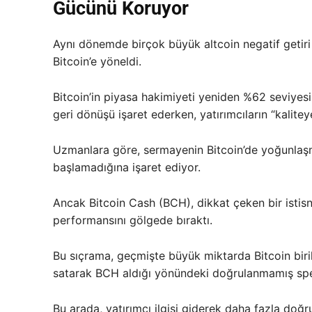
Gücünü Koruyor
Aynı dönemde birçok büyük altcoin negatif getiri 
Bitcoin’e yöneldi.
Bitcoin’in piyasa hakimiyeti yeniden %62 seviyesi
geri dönüşü işaret ederken, yatırımcıların “kalitey
Uzmanlara göre, sermayenin Bitcoin’de yoğunla
başlamadığına işaret ediyor.
Ancak Bitcoin Cash (BCH), dikkat çeken bir istisna 
performansını gölgede bıraktı.
Bu sıçrama, geçmişte büyük miktarda Bitcoin birik
satarak BCH aldığı yönündeki doğrulanmamış spekül
Bu arada, yatırımcı ilgisi giderek daha fazla doğru