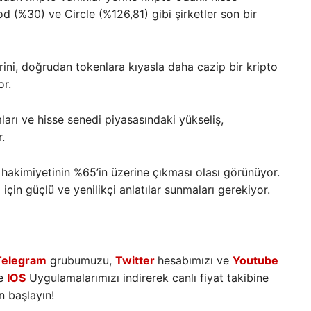
 (%30) ve Circle (%126,81) gibi şirketler son bir
rini, doğrudan tokenlara kıyasla daha cazip bir kripto
or.
ları ve hisse senedi piyasasındaki yükseliş,
.
 hakimiyetinin %65’in üzerine çıkması olası görünüyor.
 için güçlü ve yenilikçi anlatılar sunmaları gerekiyor.
Telegram
grubumuzu,
Twitter
hesabımızı ve
Youtube
e
IOS
Uygulamalarımızı indirerek canlı fiyat takibine
 başlayın!