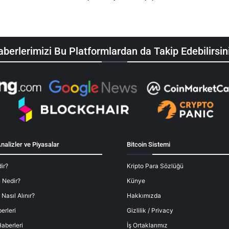
berlerimizi Bu Platformlardan da Takip Edebilirsin
nalizler ve Piyasalar
Bitcoin Sistemi
ir?
Kripto Para Sözlüğü
 Nedir?
Künye
 Nasıl Alınır?
Hakkımızda
erleri
Gizlilik / Privacy
aberleri
İş Ortaklarımız