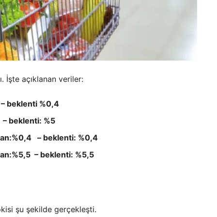
. İşte açıklanan veriler:
 – beklenti %0,4
9 – beklenti: %5
anan:%0,4 – beklenti: %0,4
anan:%5,5 – beklenti: %5,5
pkisi şu şekilde gerçekleşti.