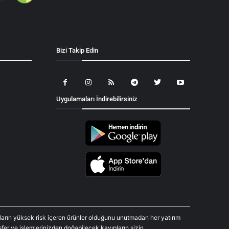
Bizi Takip Edin
Uygulamaları İndirebilirsiniz
araların yüksek risk içeren ürünler olduğunu unutmadan her yatırım
fer ve işlemlerinizden doğabilecek kayıpların sizin