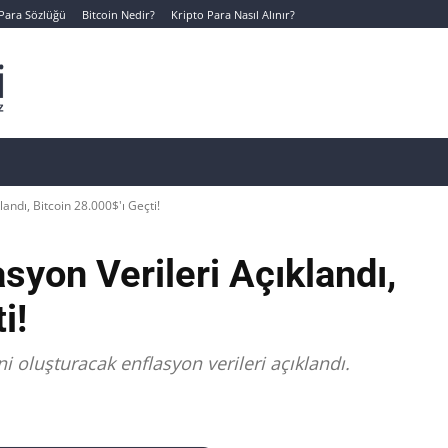
 Para Sözlüğü
Bitcoin Nedir?
Kripto Para Nasıl Alınır?
Canlı Kripto Para Verileri
📊 Temel Analiz
Yeni Yatı
andı, Bitcoin 28.000$'ı Geçti!
syon Verileri Açıklandı,
i!
ni oluşturacak enflasyon verileri açıklandı.