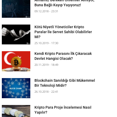
Buna Bağlı Kayıp Yaşıyoruz!
09.12.2018 - 23:31
Kötü Niyetli Yöneticiler Kripto
Paralar İle Servet Sahibi Olabilirler
Mi?
25.10.2019 - 17:30
Kendi Kripto Parasını İlk Çıkaracak
Devlet Hangisi Olacak?
20.11.2019 - 18:49
Blockchain Sanıldığı Gibi Mükemmel
Bir Teknoloji Midir?
26.10.2018 - 22:41
Kripto Para Proje İncelemesi Nasıl
Yapılır?