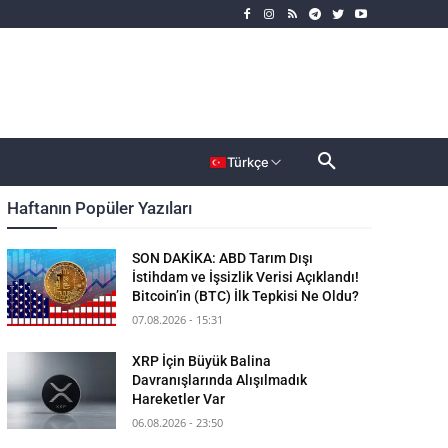
rımcı
Dahası
Türkçe
Haftanın Popüler Yazıları
SON DAKİKA: ABD Tarım Dışı
İstihdam ve İşsizlik Verisi Açıklandı!
Bitcoin’in (BTC) İlk Tepkisi Ne Oldu?
07.08.2026 - 15:31
XRP İçin Büyük Balina
Davranışlarında Alışılmadık
Hareketler Var
06.08.2026 - 23:50