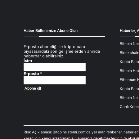
Haber Bültenimize Abone Olun
Haberler, A
Bitcoin Ned
E-posta aboneliği ile kripto para
piyasasındaki son gelişmelerden anında
Blockchain
haberdar olabilirsiniz.
İsim
Kripto Para
Bitcoin Hab
E-posta
*
Ethereum H
Kripto Para
Bitcoin Ne
Canlı Kript
Risk Açıklaması: Bitcoinsistemi.com'da yer alan rehberler, haberler,
kararı için kendi araştırmanızı yapmanız gerekmektedir. Zira aksi 