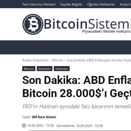
Yeni Yatırımcı Rehberi
Faydalı Bilgiler
Öğretici Rehberler
Kripto
Haberler
Bitcoin
Altcoin
Analizler
Kripto Haberleri
Bitcoin
Son Dakika: ABD Enflasyon Verileri Açıkl
Bitcoin
Ekonomi
Haberler
Son Dakika: ABD Enfla
Bitcoin 28.000$’ı Geçt
FED'in Haziran ayındaki faiz kararının temeli
Yazar:
Elif Azra Güven
Güncelleme:
10.05.2023 - 15:38
10.05.2023 - 15:32