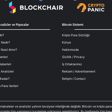
nalizler ve Piyasalar
Bitcoin Sistemi
ir?
Kripto Para Sözlüğü
 Nedir?
Künye
 Nasıl Alınır?
Hakkımızda
erleri
Gizlilik / Privacy
aberleri
İş Ortaklarımız
 Analizleri
Reklam / Advertisement
 Kadar?
İletişim / Contact
o Para Verileri
 makaleler ve analizler yatırım tavsiyesi niteliğinde değildir. Bitcoin ve kripto p
durumda tüm yatırımınızı kaybetme noktasına gelebilirsiniz. Bu bağlamda tüm trans