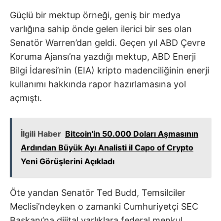
Güçlü bir mektup örneği, geniş bir medya
varlığına sahip önde gelen ilerici bir ses olan
Senatör Warren’dan geldi. Geçen yıl ABD Çevre
Koruma Ajansı’na yazdığı mektup, ABD Enerji
Bilgi İdaresi’nin (EIA) kripto madenciliğinin enerji
kullanımı hakkında rapor hazırlamasına yol
açmıştı.
İlgili Haber
Bitcoin'in 50.000 Doları Aşmasının
Ardından Büyük Ayı Analisti il Capo of Crypto
Yeni Görüşlerini Açıkladı
Öte yandan Senatör Ted Budd, Temsilciler
Meclisi’ndeyken o zamanki Cumhuriyetçi SEC
Başkanı’na dijital varlıklara federal menkul