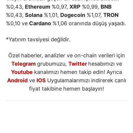
%0,43,
Ethereum
%0,97,
XRP
%0,99,
BNB
%0,43,
Solana
%1,01,
Dogecoin
%1,07,
TRON
%0,10 ve
Cardano
%1,06 oranında düşüş yaşadı.
*Yatırım tavsiyesi değildir.
Özel haberler, analizler ve on-chain verileri için
Telegram
grubumuzu,
Twitter
hesabımızı ve
Youtube
kanalımızı hemen takip edin! Ayrıca
Android
ve
IOS
Uygulamalarımızı indirerek canlı
fiyat takibine hemen başlayın!