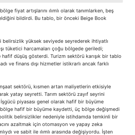
bölge fiyat artışlarını ılımlı olarak tanımlarken, beş
ldiğini bildirdi. Bu tablo, bir önceki Beige Book
belirsizlik yüksek seviyede seyrederek ihtiyatlı
ı tüketici harcamaları çoğu bölgede geriledi;
e hafif düşüş gösterdi. Turizm sektörü karışık bir tablo
dı ve finans dışı hizmetler istikrarlı ancak farklı
İnşaat sektörü, kısmen artan maliyetlerin etkisiyle
arak yatay seyretti. Tarım sektörü zayıf seyrini
. İşgücü piyasası genel olarak hafif bir büyüme
tı bölge hafif bir büyüme kaydetti, üç bölge değişmedi
litik belirsizlikler nedeniyle istihdamda temkinli bir
iyacını azaltmak için otomasyon ve yapay zeka
ımlıydı ve sabit ile ılımlı arasında değişiyordu. İşten