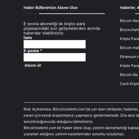
Haber Bültenimize Abone Olun
Haberler, A
Bitcoin Ned
E-posta aboneliği ile kripto para
piyasasındaki son gelişmelerden anında
Blockchain
haberdar olabilirsiniz.
İsim
Kripto Para
Bitcoin Hab
E-posta
*
Ethereum H
Kripto Para
Bitcoin Ne
Canlı Kript
Risk Açıklaması: Bitcoinsistemi.com'da yer alan rehberler, haberler,
kararı için kendi araştırmanızı yapmanız gerekmektedir. Zira aksi 
sorumluluğunuzda olduğunu bilmelisiniz.
Bitcoinsistemi.com bir haber sitesi olup, yatırım danışmanlığı kaps
yazarları aldığınız yatırım kararlarından sorumlu tutulamaz.