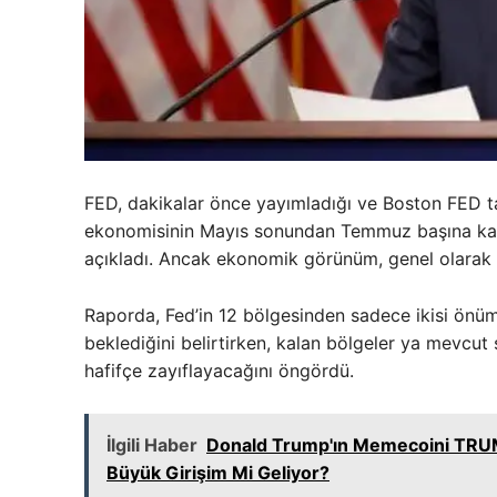
FED, dakikalar önce yayımladığı ve Boston FED 
ekonomisinin Mayıs sonundan Temmuz başına kad
açıkladı. Ancak ekonomik görünüm, genel olarak nö
Raporda, Fed’in 12 bölgesinden sadece ikisi önü
beklediğini belirtirken, kalan bölgeler ya mevcut
hafifçe zayıflayacağını öngördü.
İlgili Haber
Donald Trump'ın Memecoini TRUMP 
Büyük Girişim Mi Geliyor?