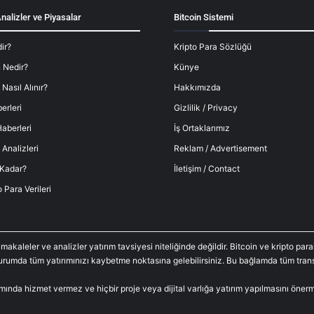
nalizler ve Piyasalar
Bitcoin Sistemi
ir?
Kripto Para Sözlüğü
 Nedir?
Künye
 Nasıl Alınır?
Hakkımızda
erleri
Gizlilik / Privacy
aberleri
İş Ortaklarımız
 Analizleri
Reklam / Advertisement
 Kadar?
İletişim / Contact
o Para Verileri
 makaleler ve analizler yatırım tavsiyesi niteliğinde değildir. Bitcoin ve kripto p
durumda tüm yatırımınızı kaybetme noktasına gelebilirsiniz. Bu bağlamda tüm trans
amında hizmet vermez ve hiçbir proje veya dijital varlığa yatırım yapılmasını öne