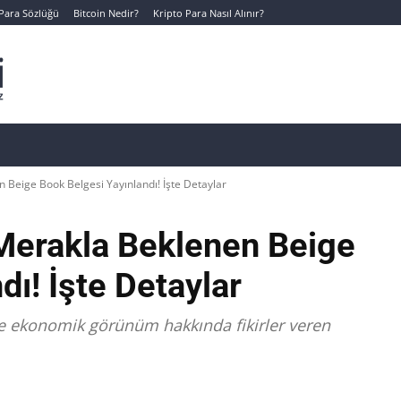
 Para Sözlüğü
Bitcoin Nedir?
Kripto Para Nasıl Alınır?
Canlı Kripto Para Verileri
📊 Temel Analiz
Yeni Yatı
Beige Book Belgesi Yayınlandı! İşte Detaylar
Merakla Beklenen Beige
ı! İşte Detaylar
D'de ekonomik görünüm hakkında fikirler veren