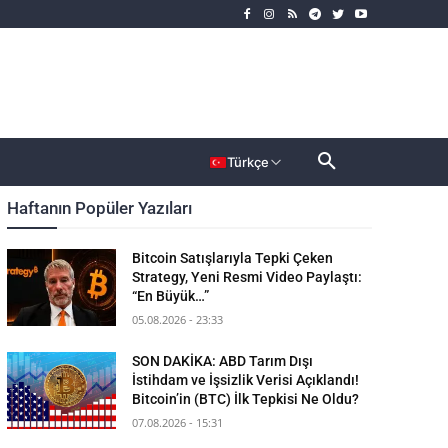
rımcı
Dahası
Türkçe
Haftanın Popüler Yazıları
Bitcoin Satışlarıyla Tepki Çeken
Strategy, Yeni Resmi Video Paylaştı:
“En Büyük…”
05.08.2026 - 23:33
SON DAKİKA: ABD Tarım Dışı
İstihdam ve İşsizlik Verisi Açıklandı!
Bitcoin’in (BTC) İlk Tepkisi Ne Oldu?
07.08.2026 - 15:31