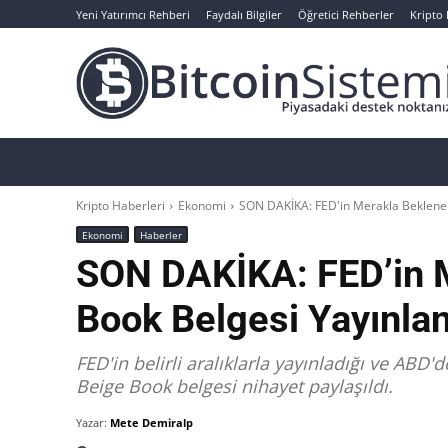
Yeni Yatırımcı Rehberi
Faydalı Bilgiler
Öğretici Rehberler
Kripto
Haberler
Bitcoin
Altcoin
Analizler
Kripto Haberleri
Ekonomi
SON DAKİKA: FED'in Merakla Beklenen 
Ekonomi
Haberler
SON DAKİKA: FED’in 
Book Belgesi Yayınland
FED'in belirli aralıklarla yayınladığı ve AB
Beige Book belgesi nihayet paylaşıldı.
Yazar:
Mete Demiralp