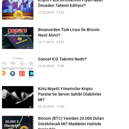
Önceden Tahmin Ediliyor?
17.03.2019 - 17:33
Binance’den Türk Lirası İle Bitcoin
Nasıl Alınır?
15.11.2019 - 23:31
Güncel ICO Takvimi Nedir?
15.03.2018 - 13:00
Kötü Niyetli Yöneticiler Kripto
Paralar İle Servet Sahibi Olabilirler
Mi?
25.10.2019 - 17:30
Bitcoin (BTC) Yeniden 20.000 Doları
Görebilecek Mi? Maddeler Halinde