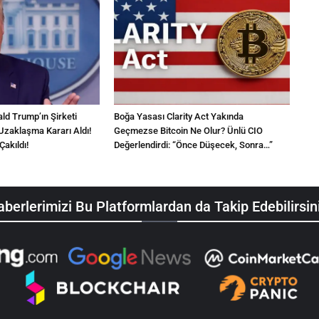
d Trump’ın Şirketi
Boğa Yasası Clarity Act Yakında
Uzaklaşma Kararı Aldı!
Geçmezse Bitcoin Ne Olur? Ünlü CIO
Çakıldı!
Değerlendirdi: “Önce Düşecek, Sonra…”
berlerimizi Bu Platformlardan da Takip Edebilirsin