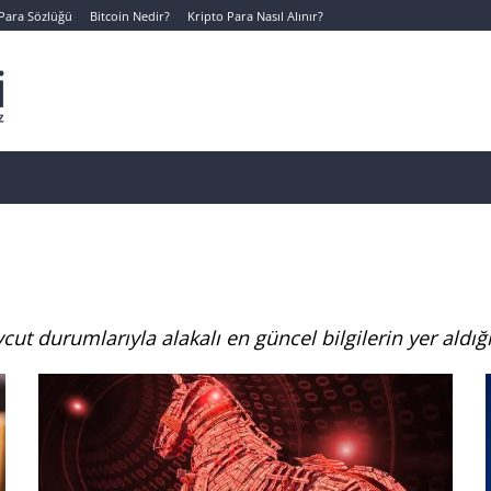
 Para Sözlüğü
Bitcoin Nedir?
Kripto Para Nasıl Alınır?
Canlı Kripto Para Verileri
📊 Temel Analiz
Yeni Yatı
vcut durumlarıyla alakalı en güncel bilgilerin yer aldığ