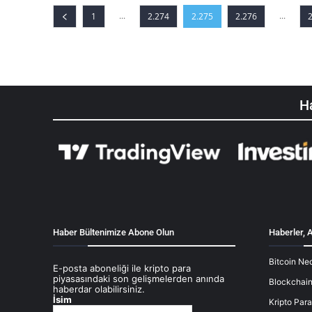
...
...
1
2.274
2.275
2.276
Ha
Haber Bültenimize Abone Olun
Haberler, A
Bitcoin Ned
E-posta aboneliği ile kripto para
piyasasındaki son gelişmelerden anında
Blockchain
haberdar olabilirsiniz.
İsim
Kripto Para