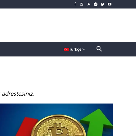
rımcı
Dahası
Türkçe
ı adrestesiniz.