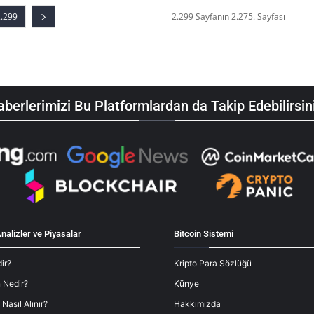
2.299
2.299 Sayfanın 2.275. Sayfası
berlerimizi Bu Platformlardan da Takip Edebilirsin
nalizler ve Piyasalar
Bitcoin Sistemi
ir?
Kripto Para Sözlüğü
 Nedir?
Künye
 Nasıl Alınır?
Hakkımızda